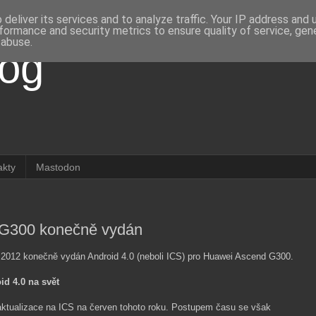
deliver its services and to analyze traffic. Your IP address and
formance and security metrics to ensure quality of service, ge
 abuse.
log
akty
Mastodon
 G300 konečně vydán
. 2012 konečně vydán Android 4.0 (neboli ICS) pro Huawei Ascend G300.
id 4.0 na svět
a aktualizace na ICS na červen tohoto roku. Postupem času se však