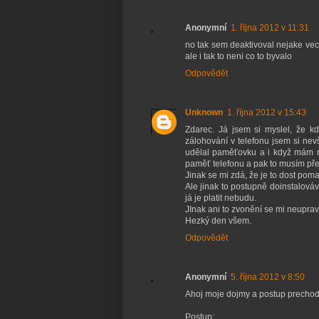
Anonymní
1. října 2012 v 11:31
no tak sem deaktivoval nejake vec
ale i tak to neni co to byvalo
Odpovědět
Unknown
1. října 2012 v 15:43
Zdarec. Já jsem si myslel, že k
zálohování v telefonu jsem si nevš
udělal paměťovku a i když mám na
paměť telefonu a pak to musím pře
Jinak se mi zdá, že je to dost pomal
Ale jinak to postupně doinstalová
já je platit nebudu.
JInak ani to zvonění se mi neupravilo
Hezký den všem.
Odpovědět
Anonymní
5. října 2012 v 8:50
Ahoj moje dojmy a postup prechod
Postup: