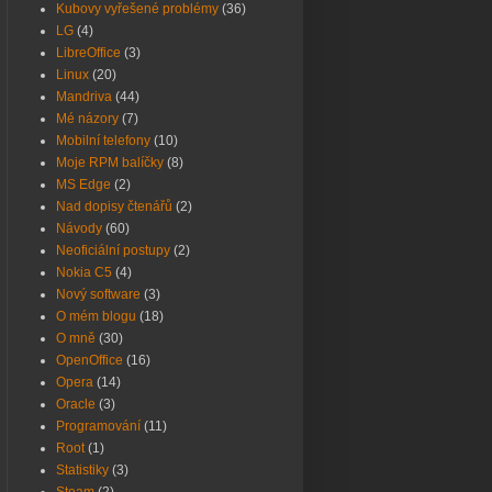
Kubovy vyřešené problémy
(36)
LG
(4)
LibreOffice
(3)
Linux
(20)
Mandriva
(44)
Mé názory
(7)
Mobilní telefony
(10)
Moje RPM balíčky
(8)
MS Edge
(2)
Nad dopisy čtenářů
(2)
Návody
(60)
Neoficiální postupy
(2)
Nokia C5
(4)
Nový software
(3)
O mém blogu
(18)
O mně
(30)
OpenOffice
(16)
Opera
(14)
Oracle
(3)
Programování
(11)
Root
(1)
Statistiky
(3)