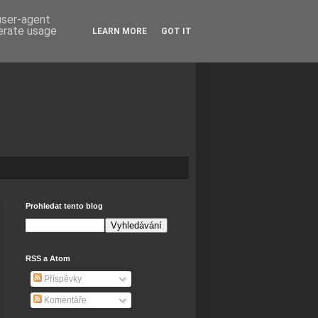
 user-agent
nerate usage
LEARN MORE
GOT IT
Prohledat tento blog
RSS a Atom
Příspěvky
Komentáře