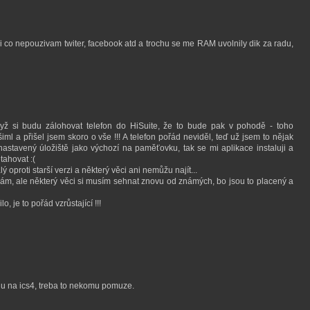
i co nepouzivam twiter, facebook atd a trochu se me RAM uvolnily dik za radu,
dyž si budu zálohovat telefon do HiSuite, že to bude pak v pohodě - toho
iml a přišel jsem skoro o vše !!! A telefon pořád neviděl, teď už jsem to nějak
stavený úložiště jako výchozí na paměťovku, tak se mi aplikace instaluji a
tahovat :(
ý oproti starší verzi a některý věci ani nemůžu najít...
vám, ale některý věci si musím sehnat znovu od známých, bo jsou to placený a
, je to pořád vzrůstající !!!
u na ics4, treba to nekomu pomuze.