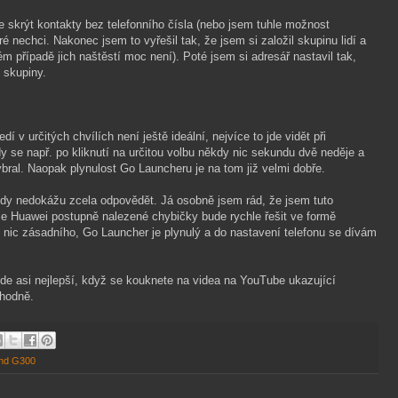
e skrýt kontakty bez telefonního čísla (nebo jsem tuhle možnost
eré nechci. Nakonec jsem to vyřešil tak, že jsem si založil skupinu lidí a
ém případě jich naštěstí moc není). Poté jsem si adresář nastavil tak,
 skupiny.
dí v určitých chvílích není ještě ideální, nejvíce to jde vidět při
se např. po kliknutí na určitou volbu někdy nic sekundu dvě neděje a
ybral. Naopak plynulost Go Launcheru je na tom již velmi dobře.
tedy nedokážu zcela odpovědět. Já osobně jsem rád, že jsem tuto
 že Huawei postupně nalezené chybičky bude rychle řešit ve formě
o nic zásadního, Go Launcher je plynulý a do nastavení telefonu se dívám
bude asi nejlepší, když se kouknete na videa na YouTube ukazující
 hodně.
nd G300