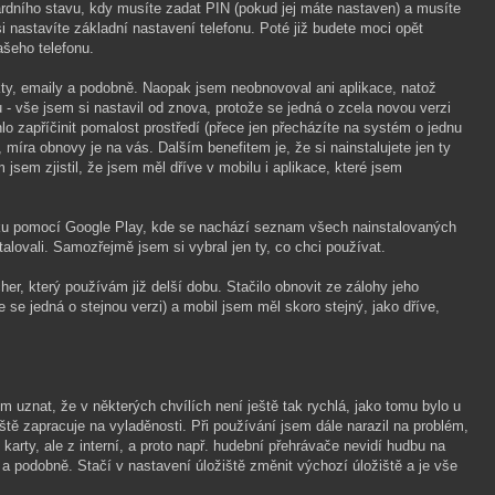
dního stavu, kdy musíte zadat PIN (pokud jej máte nastaven) a musíte
 nastavíte základní nastavení telefonu. Poté již budete moci opět
ašeho telefonu.
ty, emaily a podobně. Naopak jsem neobnovoval ani aplikace, natož
 - vše jsem si nastavil od znova, protože se jedná o zcela novou verzi
o zapříčinit pomalost prostředí (přece jen přecházíte na systém o jednu
r, míra obnovy je na vás. Dalším benefitem je, že si nainstalujete jen ty
 jsem zjistil, že jsem měl dříve v mobilu i aplikace, které jsem
oku pomocí Google Play, kde se nachází seznam všech nainstalovaných
instalovali. Samozřejmě jsem si vybral jen ty, co chci používat.
er, který používám již delší dobu. Stačilo obnovit ze zálohy jeho
e se jedná o stejnou verzi) a mobil jsem měl skoro stejný, jako dříve,
 uznat, že v některých chvílích není ještě tak rychlá, jako tomu bylo u
tě zapracuje na vyladěnosti. Při používání jsem dále narazil na problém,
 karty, ale z interní, a proto např. hudební přehrávače nevidí hudbu na
a podobně. Stačí v nastavení úložiště změnit výchozí úložiště a je vše