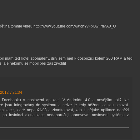
vidět na tomhle videu http://www.youtube.com/watch?v=pOwFrrMA0_U
obil mam ted kotel zpomaleny, driv sem mel k dospozici kolem 200 RAM a ted
 ,ale nekomu se mobil prej zas zrychlil
í 2012 v 21:34
Facebooku v nastavení aplikací. V Androidu 4.0 a novějším totiž lze
teré jsou integrovány do systému a nelze je tedy běžnou cestou smazat.
aplikace, které nepoužíváš a zkontrolovat, zda ti nějaké aplikace neběží
 po instalaci aktualizace nedoporučuji obnovovat nastavení systému z