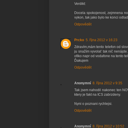
Verdikt:
Docela spokojenost, zejmnena nov
vykon, tak jako bylo ke konci odla
Odpovědět
Prcko
5. října 2012 v 16:23
Zdravím,mám tento telefon od slov
ju snažím vyvolať tak nič nenájde
ofiko napr od vodafone na tento te
Ďakujem
Odpovědět
Anonymní
8. října 2012 v 9:35
Tak jsem nahodil nakonec ten NOVA
ktery je fakt na ICS zabrzdeny.
Nyni o poznani rychlejsi.
Odpovědět
Anonymní
8. října 2012 v 10:52