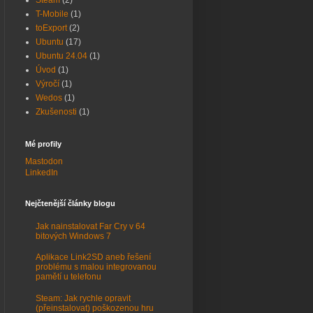
Steam
(2)
T-Mobile
(1)
toExport
(2)
Ubuntu
(17)
Ubuntu 24.04
(1)
Úvod
(1)
Výročí
(1)
Wedos
(1)
Zkušenosti
(1)
Mé profily
Mastodon
LinkedIn
Nejčtenější články blogu
Jak nainstalovat Far Cry v 64
bitových Windows 7
Aplikace Link2SD aneb řešení
problému s malou integrovanou
pamětí u telefonu
Steam: Jak rychle opravit
(přeinstalovat) poškozenou hru