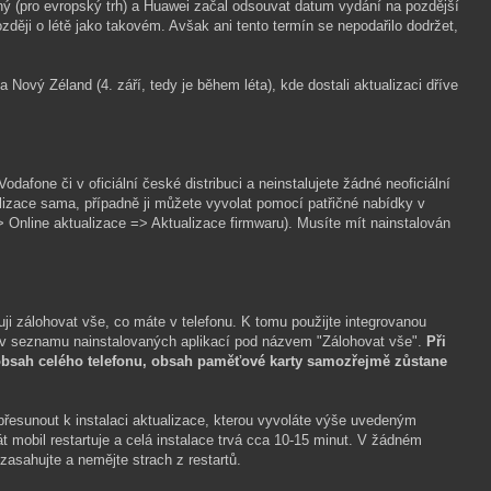
ný (pro evropský trh) a Huawei začal odsouvat datum vydání na pozdější
ozději o létě jako takovém. Avšak ani tento termín se nepodařilo dodržet,
 Nový Zéland (4. září, tedy je během léta), kde dostali aktualizaci dříve
afone či v oficiální české distribuci a neinstalujete žádné neoficiální
lizace sama, případně ji můžete vyvolat pomocí patřičné nabídky v
> Online aktualizace => Aktualizace firmwaru). Musíte mít nainstalován
uji zálohovat vše, co máte v telefonu. K tomu použijte integrovanou
ete v seznamu nainstalovaných aplikací pod názvem "Zálohovat vše".
Při
e obsah celého telefonu, obsah paměťové karty samozřejmě zůstane
řesunout k instalaci aktualizace, kterou vyvoláte výše uvedeným
 mobil restartuje a celá instalace trvá cca 10-15 minut. V žádném
ezasahujte a nemějte strach z restartů.