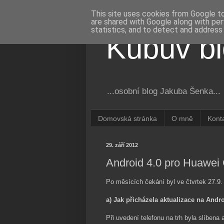
This site uses cookies from Google to 
are shared with Google along with per
statistics, and to detect and address
Kubův b
...osobní blog Jakuba Šenka...
Domovská stránka
O mně
Kont
29. září 2012
Android 4.0 pro Huawei
Po měsících čekání byl ve čtvrtek 27.9
a) Jak přicházela aktualizace na Andro
Při uvedení telefonu na trh byla slíben