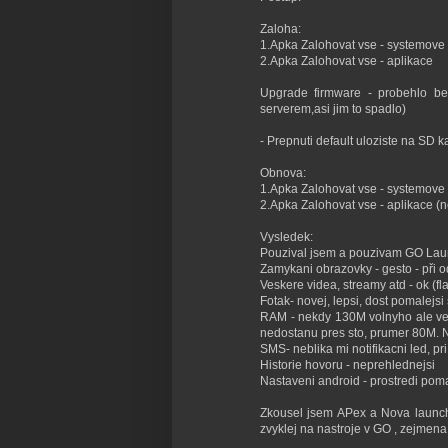
Zaloha:
1.Apka Zalohovat vse - systemove
2.Apka Zalohovat vse - aplikace
Upgrade firmware - probehlo bez
serverem,asi jim to spadlo)
- Prepnuti default uloziste na SD ka
Obnova:
1.Apka Zalohovat vse - systemove n
2.Apka Zalohovat vse - aplikace (n
Vysledek:
Pouzival jsem a pouzivam GO Laun
Zamykani obrazovky - gesto - při 
Veskere videa, streamy atd - ok (f
Fotak- novej, lepsi, dost pomalejs
RAM - nekdy 130M volnyho ale vet
nedostanu pres sto, prumer 80M. 
SMS- neblika mi notifikacni led, pr
Historie hovoru - neprehlednejsi
Nastaveni android - prostredi poma
Zkousel jsem APex a Nova launche
zvyklej na nastroje v GO , zejmena p