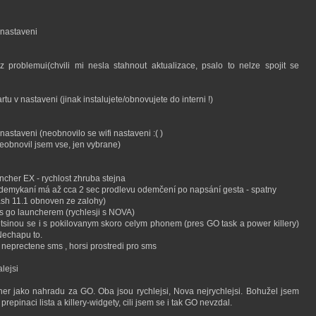
 nastaveni
 problemui(chvili mi nesla stahnout aktualizace, psalo to nelze spojit se
rtu v nastaveni (jinak instalujete/obnovujete do interni !)
astaveni (neobnovilo se wifi nastaveni :( )
eobnovil jsem vse, jen vybrane)
cher EX - rychlost zhruba stejna
odemykaní má až cca 2 sec prodlevu odemčení po napsání gesta - spatny
lash 11.1 obnoven ze zalohy)
i s go launcherem (rychlesji s NOVA)
sinou se i s pokilovanym skoro celym phonem (pres GO task a power killery)
Nechapu to.
i neprectene sms , horsi prostredi pro sms
lejsi
r jako nahradu za GO. Oba jsou rychlejsi, Nova nejrychlejsi. Bohužel jsem
repinaci lista a killery-widgety, cili jsem se i tak GO nevzdal.