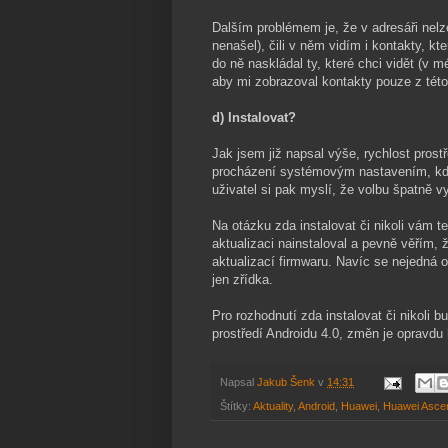
Dalším problémem je, že v adresáři nelz
nenašel), čili v něm vidím i kontakty, kt
do ně naskládal ty, které chci vidět (v m
aby mi zobrazoval kontakty pouze z této
d) Instalovat?
Jak jsem již napsal výše, rychlost prostře
procházení systémovým nastavením, kdy 
uživatel si pak myslí, že volbu špatně v
Na otázku zda instalovat či nikoli vám 
aktualizaci nainstaloval a pevně věřím,
aktualizací firmwaru. Navíc se nejedná 
jen zřídka.
Pro rozhodnutí zda instalovat či nikoli 
prostředí Androidu 4.0, změn je opravdu
Napsal
Jakub Šenk
v
14:31
Štítky:
Aktuality
,
Android
,
Huawei
,
Huawei Asce