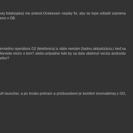
ej fotak(apka) me potesil.Ocekavam nejaky fix, aby se lepe odladil zejmena
deno v GB.
enského operátora O2 (telefonica) a stále nemám žiadnu aktualizáciu,i keď sa
.Neviete niečo o tom? alebo prípadne kde by sa dala stiahnuť verzia androidu
lefon?
 launcher, a po trosku pohrani a prizbusobeni je komfort srovnatelnej s GO,