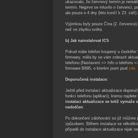
ukazovalo, že červnový termín je nereál
termín. Nejprve se mluvilo o červenci, p
ale pouze o 4 dny (léto končí k 23. září).
Výjimkou byly pouze Čína (2. července) a
než ve zbytku světa.
b) Jak nainstalovat ICS
Pokud máte telefon koupený u českého Vod
firmwary, měla by se vám zobrazit aktua
telefonu (Nastavení => Info o telefonu =
firmware B895, o kterém jsem psal
zde
.
Doporučená instalace:
Ještě před instalací aktualizace doporuč
funkci telefonu (aplikaci), kterou najd
instalaci aktualizace se totiž vymaž
nedotčen
.
Po dokončení zálohování se již můžete p
způsobem. Během instalace se několikrát
případě do instalace aktualizace nijak n