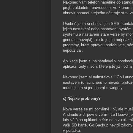
Nakonec vám telefon naběhne do standar
projít základním průvodcem, ve kterém si
obnovit pomocí stejného nástroje stav v
Osobně jsem si obnovil jen SMS, kontak
jejich nastavení nebo nastavení systému
systému a nastavení staré verze by mohl
generaci novější), ale to je jen můj názo
programy, které opravdu potřebujete, sám
nepoužíval.
Aplikace jsem si nainstaloval v notebo
aplikací, tedy i těch, které jste již i od
Nakonec jsem si nainstaloval i Go Launch
nastavení (u launcheru to nevadí, protož
musel jsem si jen pohrát s widgety.
c) Nějaké problémy?
Nová verze se mi poměrně líbí, ale musím
Androidu 2.3, pevně věřím, že Huawei ješ
kdy většina aplikací nečte data z externí
vaší SD kartě, Go Backup nevidí zálohy 
v pořádku.