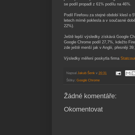
se podíl propadl z 61% podílu na 46%.
Podíl Firefoxu za stejné období klesl o
letech mírně poklesla a v současné době 
22%).
Ještě lepší výsledky získává Google Chr
Google Chrome podíl 27,7%, kdežto Firefo
zde ještě menší jak v Anglii, přesněji 39
Výsledky měření poskytla firma
Statcou
Napsal
Jakub Šenk
v
20:31
Štítky:
Google Chrome
Žádné komentáře:
Okomentovat