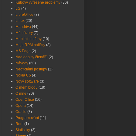
Kubovy vyřešené problémy
(36)
LG
(4)
LibreOffice
(3)
Linux
(20)
Mandriva
(44)
Mé názory
(7)
Mobilní telefony
(10)
Moje RPM balíčky
(8)
MS Edge
(2)
Nad dopisy čtenářů
(2)
Návody
(60)
Neoficiální postupy
(2)
Nokia C5
(4)
Nový software
(3)
O mém blogu
(18)
O mně
(30)
OpenOffice
(16)
Opera
(14)
Oracle
(3)
Programování
(11)
Root
(1)
Statistiky
(3)