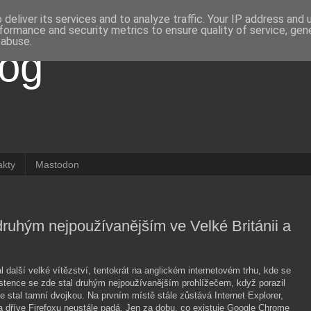
deliver its services and to analyze traffic. Your IP address and
formance and security metrics to ensure quality of service, ge
 abuse.
log
akty
Mastodon
ruhým nejpoužívanějším ve Velké Británii a
 další velké vítězství, tentokrát na anglickém internetovém trhu, kde se
xistence se zde stal druhým nejpoužívanějším prohlížečem, když porazil
e stal tamní dvojkou. Na prvním místě stále zůstává Internet Explorer,
 dříve Firefoxu neustále padá. Jen za dobu, co existuje Google Chrome