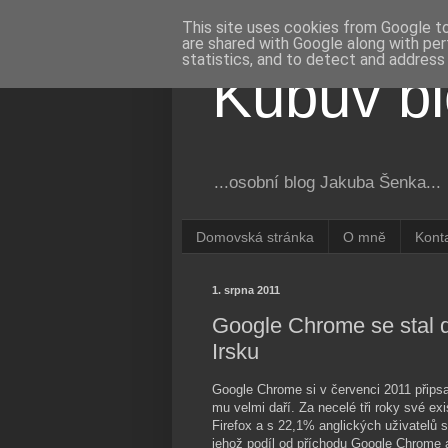
This site uses cookies from Google to 
are shared with Google along with per
statistics, and to detect and address
Kubův b
...osobní blog Jakuba Šenka...
Domovská stránka
O mně
Kont
1. srpna 2011
Google Chrome se stal d
Irsku
Google Chrome si v červenci 2011 připsal
mu velmi daří. Za necelé tři roky své e
Firefox a s 22,1% anglických uživatelů s
jehož podíl od příchodu Google Chrome a