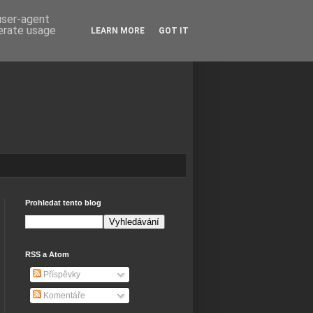
 user-agent
nerate usage
LEARN MORE
GOT IT
Prohledat tento blog
RSS a Atom
Příspěvky
Komentáře