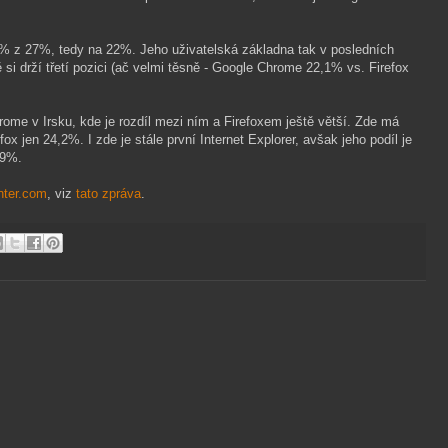
 5% z 27%, tedy na 22%. Jeho uživatelská základna tak v posledních
si drží třetí pozici (ač velmi těsně - Google Chrome 22,1% vs. Firefox
ome v Irsku, kde je rozdíl mezi ním a Firefoxem ještě větší. Zde má
x jen 24,2%. I zde je stále první Internet Explorer, avšak jeho podíl je
,9%.
nter.com
, viz
tato zpráva
.