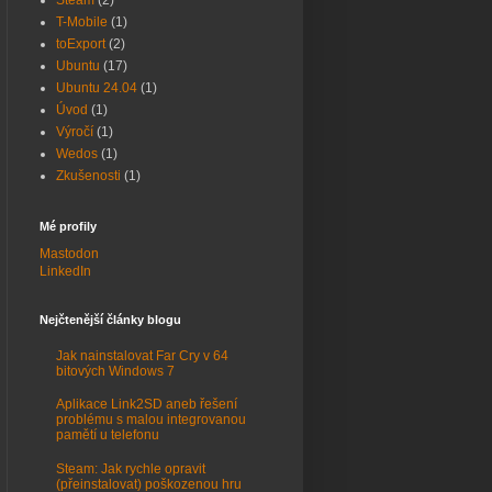
Steam
(2)
T-Mobile
(1)
toExport
(2)
Ubuntu
(17)
Ubuntu 24.04
(1)
Úvod
(1)
Výročí
(1)
Wedos
(1)
Zkušenosti
(1)
Mé profily
Mastodon
LinkedIn
Nejčtenější články blogu
Jak nainstalovat Far Cry v 64
bitových Windows 7
Aplikace Link2SD aneb řešení
problému s malou integrovanou
pamětí u telefonu
Steam: Jak rychle opravit
(přeinstalovat) poškozenou hru