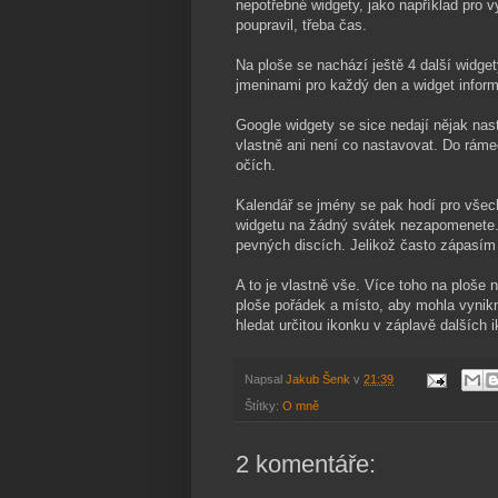
nepotřebné widgety, jako například pro
poupravil, třeba čas.
Na ploše se nachází ještě 4 další widget
jmeninami pro každý den a widget infor
Google widgety se sice nedají nějak nas
vlastně ani není co nastavovat. Do rámečk
očích.
Kalendář se jmény se pak hodí pro všec
widgetu na žádný svátek nezapomenete. 
pevných discích. Jelikož často zápasím s
A to je vlastně vše. Více toho na ploše 
ploše pořádek a místo, aby mohla vynikn
hledat určitou ikonku v záplavě dalších 
Napsal
Jakub Šenk
v
21:39
Štítky:
O mně
2 komentáře: