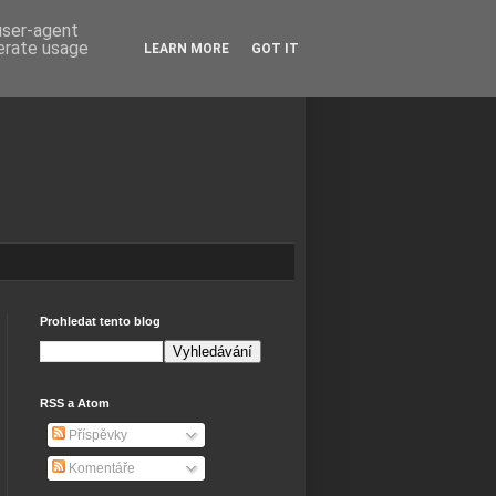
 user-agent
nerate usage
LEARN MORE
GOT IT
Prohledat tento blog
RSS a Atom
Příspěvky
Komentáře