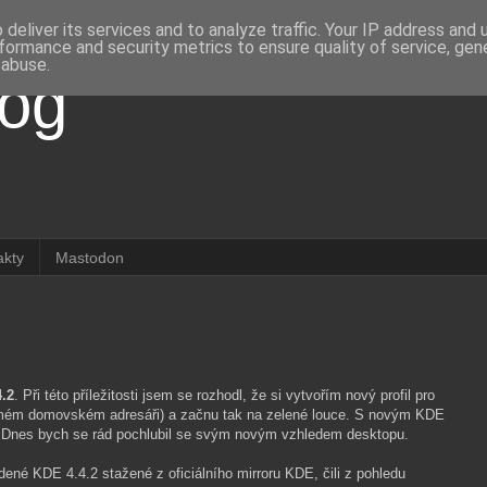
deliver its services and to analyze traffic. Your IP address and
formance and security metrics to ensure quality of service, ge
 abuse.
log
akty
Mastodon
.2
. Při této příležitosti jsem se rozhodl, že si vytvořím nový profil pro
mém domovském adresáři) a začnu tak na zelené louce. S novým KDE
y. Dnes bych se rád pochlubil se svým novým vzhledem desktopu.
né KDE 4.4.2 stažené z oficiálního mirroru KDE, čili z pohledu