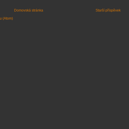
Domovská stránka
Starší příspěvek
u (Atom)