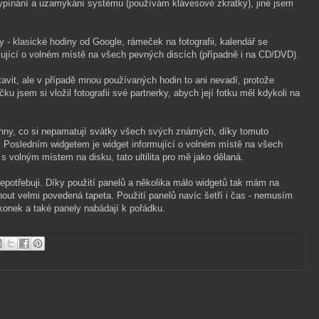
 vypínání a uzamykání systému (používám klávesové zkratky), jiné jsem
y - klasické hodiny od Google, rámeček na fotografii, kalendář se
mující o volném místě na všech pevných discích (případně i na CD/DVD).
tavit, ale v případě mnou používaných hodin to ani nevadí, protože
u jsem si vložil fotografii své partnerky, abych její fotku měl kdykoli na
hny, co si nepamatují svátky všech svých známých, díky tomuto
Posledním widgetem je widget informující o volném místě na všech
 volným místem na disku, tato ultilita pro mě jako dělaná.
nepotřebuji. Díky použití panelů a několika málo widgetů tak mám na
out velmi povedená tapeta. Použití panelů navíc šetří i čas - nemusím
ikonek a také panely nabádají k pořádku.