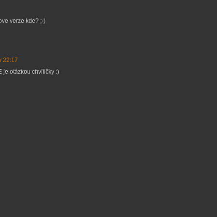
ove verze kde? ;-)
v 22:17
je otázkou chviličky :)