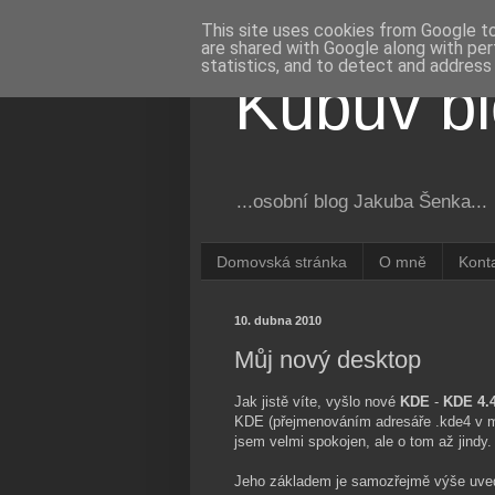
This site uses cookies from Google to 
are shared with Google along with per
statistics, and to detect and address
Kubův b
...osobní blog Jakuba Šenka...
Domovská stránka
O mně
Kont
10. dubna 2010
Můj nový desktop
Jak jistě víte, vyšlo nové
KDE
-
KDE 4.4
KDE (přejmenováním adresáře .kde4 v 
jsem velmi spokojen, ale o tom až jind
Jeho základem je samozřejmě výše uvede