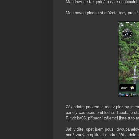
Mandrivy se tak jedná o ryze neoficiál
Mou novou plochu si můžete tedy prohlé
Základním prvkem je motiv plazmy jmenu
panely částečně průhledné. Tapeta je s
Plitvicka05, případní zájemci jistě tuto 
Jak vidíte, opět jsem použil dvoupanel
používaných aplikací a adresářů a dole j