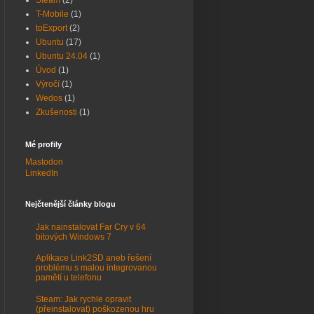
Steam
(2)
T-Mobile
(1)
toExport
(2)
Ubuntu
(17)
Ubuntu 24.04
(1)
Úvod
(1)
Výročí
(1)
Wedos
(1)
Zkušenosti
(1)
Mé profily
Mastodon
LinkedIn
Nejčtenější články blogu
Jak nainstalovat Far Cry v 64
bitových Windows 7
Aplikace Link2SD aneb řešení
problému s malou integrovanou
pamětí u telefonu
Steam: Jak rychle opravit
(přeinstalovat) poškozenou hru