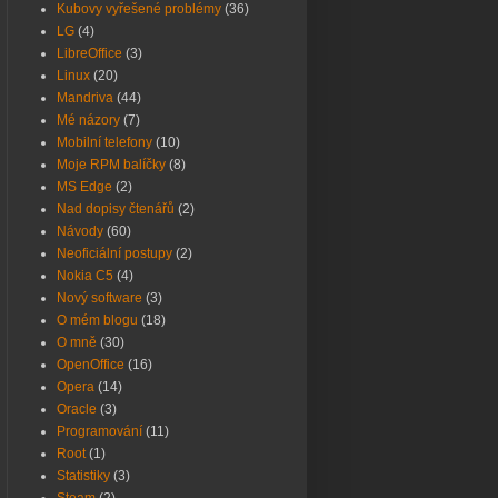
Kubovy vyřešené problémy
(36)
LG
(4)
LibreOffice
(3)
Linux
(20)
Mandriva
(44)
Mé názory
(7)
Mobilní telefony
(10)
Moje RPM balíčky
(8)
MS Edge
(2)
Nad dopisy čtenářů
(2)
Návody
(60)
Neoficiální postupy
(2)
Nokia C5
(4)
Nový software
(3)
O mém blogu
(18)
O mně
(30)
OpenOffice
(16)
Opera
(14)
Oracle
(3)
Programování
(11)
Root
(1)
Statistiky
(3)