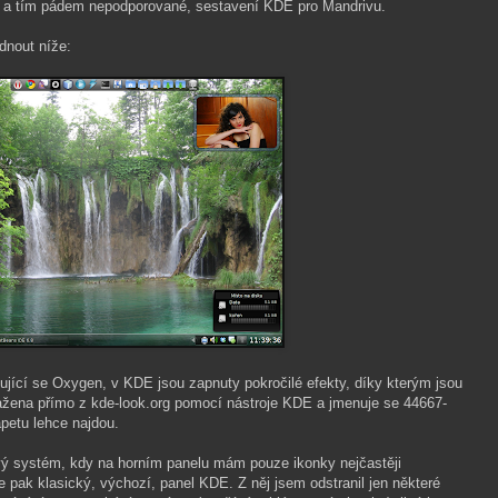
ní, a tím pádem nepodporované, sestavení KDE pro Mandrivu.
dnout níže:
jící se Oxygen, v KDE jsou zapnuty pokročilé efekty, díky kterým jsou
tažena přímo z kde-look.org pomocí nástroje KDE a jmenuje se 44667-
tapetu lehce najdou.
ový systém, kdy na horním panelu mám pouze ikonky nejčastěji
e pak klasický, výchozí, panel KDE. Z něj jsem odstranil jen některé