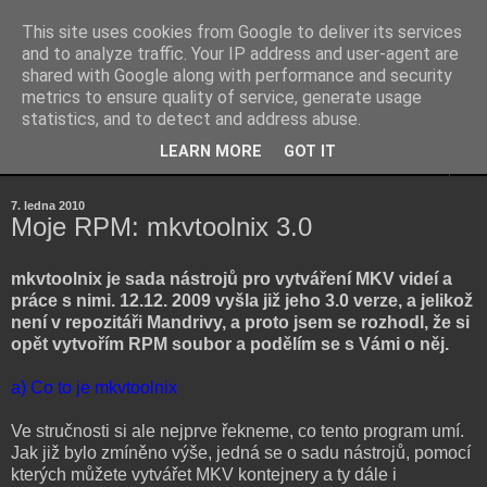
This site uses cookies from Google to deliver its services
Kubův blog
and to analyze traffic. Your IP address and user-agent are
shared with Google along with performance and security
metrics to ensure quality of service, generate usage
...osobní blog Jakuba Šenka...
statistics, and to detect and address abuse.
LEARN MORE
GOT IT
▼
7. ledna 2010
Moje RPM: mkvtoolnix 3.0
mkvtoolnix je sada nástrojů pro vytváření MKV videí a
práce s nimi. 12.12. 2009 vyšla již jeho 3.0 verze, a jelikož
není v repozitáři Mandrivy, a proto jsem se rozhodl, že si
opět vytvořím RPM soubor a podělím se s Vámi o něj.
a) Co to je mkvtoolnix
Ve stručnosti si ale nejprve řekneme, co tento program umí.
Jak již bylo zmíněno výše, jedná se o sadu nástrojů, pomocí
kterých můžete vytvářet MKV kontejnery a ty dále i