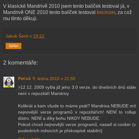
V klasické Mandrivě 2010 jsem tento balíček testoval já, v
Mandrivě ONE 2010 tento balíček testoval
kecinzer
, za což
mu tímto děkuji.
Jakub Šenk
v
23:22
Sdílet
2 komentáře:
Peťoš
9. ledna 2010 v 21:50
>12.12. 2009 vyšla již jeho 3.0 verze, do dnešních dnů stále
není v repozitáři Mandrivy
Kolikrát a kam všude to máme psát? Mandriva NEBUDE mít
nejnovější verze programů v repozitářích! NENÍ to rollup
distro. NENÍ a díky bohu NIKDY NEBUDE.
Pokud chceš nejnovější verze programů, nasaď si cooker (v
posledních měsících je překvapivě stabilní).