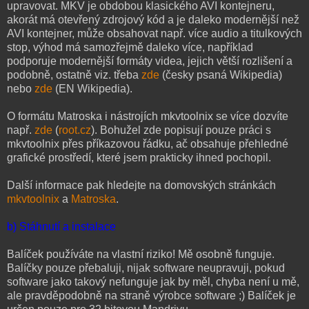
upravovat. MKV je obdobou klasického AVI kontejneru,
akorát má otevřený zdrojový kód a je daleko modernější než
AVI kontejner, může obsahovat např. více audio a titulkových
stop, výhod má samozřejmě daleko více, například
podporuje modernější formáty videa, jejich větší rozlišení a
podobně, ostatně viz. třeba
zde
(česky psaná Wikipedia)
nebo
zde
(EN Wikipedia).
O formátu Matroska i nástrojích mkvtoolnix se více dozvíte
např.
zde
(
root.cz
). Bohužel zde popisují pouze práci s
mkvtoolnix přes příkazovou řádku, ač obsahuje přehledné
grafické prostředí, které jsem prakticky ihned pochopil.
Další informace pak hledejte na domovských stránkách
mkvtoolnix
a
Matroska
.
b) Stáhnutí a instalace
Balíček používáte na vlastní riziko! Mě osobně funguje.
Balíčky pouze přebaluji, nijak software neupravuji, pokud
software jako takový nefunguje jak by měl, chyba není u mě,
ale pravděpodobně na straně výrobce software ;) Balíček je