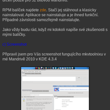
určen pouze pro 32 bitovou Mandrivu.
RPM balíček najdete
zde
. Stačí jej stáhnout a klasicky
nainstalovat. Aplikace se nainstaluje a je ihned funkční.
Případné závislosti samozřejmě nainstalujte.
Jako vždy budu rád, když mi kdokoli napíše své zkušenosti s
mými balíčky.
c) Screenshot
Připravil jsem pro Vás screenshot fungujícího mkvtoolnixu v
mé Mandrivě 2010 v KDE 4.3.4