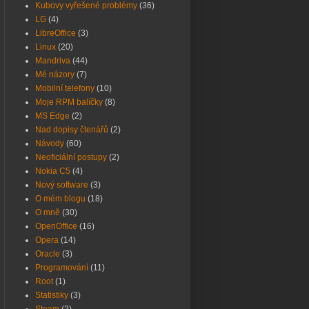
Kubovy vyřešené problémy
(36)
LG
(4)
LibreOffice
(3)
Linux
(20)
Mandriva
(44)
Mé názory
(7)
Mobilní telefony
(10)
Moje RPM balíčky
(8)
MS Edge
(2)
Nad dopisy čtenářů
(2)
Návody
(60)
Neoficiální postupy
(2)
Nokia C5
(4)
Nový software
(3)
O mém blogu
(18)
O mně
(30)
OpenOffice
(16)
Opera
(14)
Oracle
(3)
Programování
(11)
Root
(1)
Statistiky
(3)