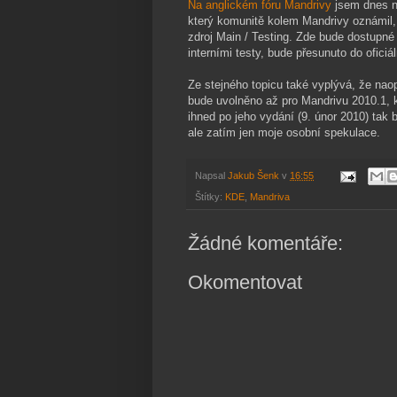
Na anglickém fóru Mandrivy
jsem dnes n
který komunitě kolem Mandrivy oznámil, 
zdroj Main / Testing. Zde bude dostupné
interními testy, bude přesunuto do oficiá
Ze stejného topicu také vyplývá, že na
bude uvolněno až pro Mandrivu 2010.1, k
ihned po jeho vydání (9. únor 2010) tak 
ale zatím jen moje osobní spekulace.
Napsal
Jakub Šenk
v
16:55
Štítky:
KDE
,
Mandriva
Žádné komentáře:
Okomentovat