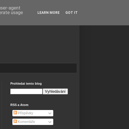
 user-agent
nerate usage
LEARN MORE
GOT IT
Prohledat tento blog
RSS a Atom
Příspěvky
Komentáře