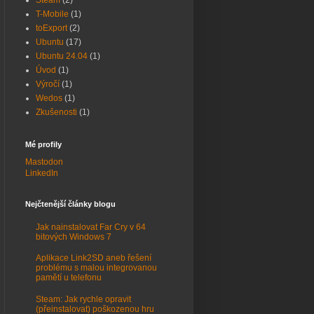
Steam
(2)
T-Mobile
(1)
toExport
(2)
Ubuntu
(17)
Ubuntu 24.04
(1)
Úvod
(1)
Výročí
(1)
Wedos
(1)
Zkušenosti
(1)
Mé profily
Mastodon
LinkedIn
Nejčtenější články blogu
Jak nainstalovat Far Cry v 64
bitových Windows 7
Aplikace Link2SD aneb řešení
problému s malou integrovanou
pamětí u telefonu
Steam: Jak rychle opravit
(přeinstalovat) poškozenou hru