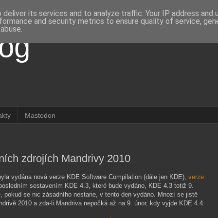
deliver its services and to analyze traffic. Your IP address and
formance and security metrics to ensure quality of service, ge
 abuse.
log
akty
Mastodon
lních zdrojích Mandrivy 2010
 byla vydána nová verze KDE Software Compilation (dále jen KDE),
verze
 posledním sestavením KDE 4.3, které bude vydáno, KDE 4.3 totiž 9.
, pokud se nic zásadního nestane, v tento den vydáno. Mnozí se jistě
ndrivě 2010 a zda-li Mandriva nepočká až na 9. únor, kdy vyjde KDE 4.4.