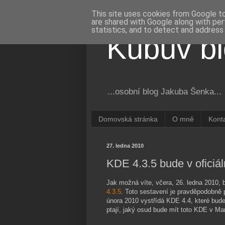
This site uses cookies from Google to 
are shared with Google along with per
statistics, and to detect and address
Kubův b
...osobní blog Jakuba Šenka...
Domovská stránka
O mně
Kont
27. ledna 2010
KDE 4.3.5 bude v oficiá
Jak možná víte, včera, 26. ledna 2010,
4.3.5
. Toto sestavení je pravděpodobně
února 2010 vystřídá KDE 4.4, které bude
ptají, jaký osud bude mít toto KDE v Ma