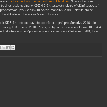
arazil
na topic jednoho ze zaměstnanců Mandrivy
(Nicolas Lecureuil),
že dnes bude uvolněno KDE 4.3.5 k testování skrze oficiální testovací
 pro testování pro všechny uživatelé Mandrivy 2010. Jakmile projde
lního aktualizačního zdroje Main / Updates.
opak KDE 4.4 nebude pravděpodobně dostupné pro Mandrivu 2010, ale
terá vyjde 3. června 2010. Pro ty, co by si rádi vyzkoušeli nové KDE 4.4
bude dostupné pravděpodobně pouze skrze neoficiální zdroj - MIB, to je