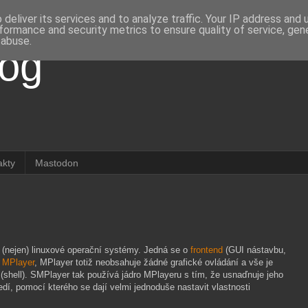
deliver its services and to analyze traffic. Your IP address and
formance and security metrics to ensure quality of service, ge
 abuse.
log
akty
Mastodon
o (nejen) linuxové operační systémy. Jedná se o
frontend
(GUI nástavbu,
o
MPlayer
, MPlayer totiž neobsahuje žádné grafické ovládání a vše je
(shell). SMPlayer tak používá jádro MPlayeru s tím, že usnaďnuje jeho
ředí, pomocí kterého se dají velmi jednoduše nastavit vlastnosti