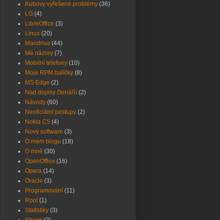
Kubovy vyřešené problémy
(36)
LG
(4)
LibreOffice
(3)
Linux
(20)
Mandriva
(44)
Mé názory
(7)
Mobilní telefony
(10)
Moje RPM balíčky
(8)
MS Edge
(2)
Nad dopisy čtenářů
(2)
Návody
(60)
Neoficiální postupy
(2)
Nokia C5
(4)
Nový software
(3)
O mém blogu
(18)
O mně
(30)
OpenOffice
(16)
Opera
(14)
Oracle
(3)
Programování
(11)
Root
(1)
Statistiky
(3)