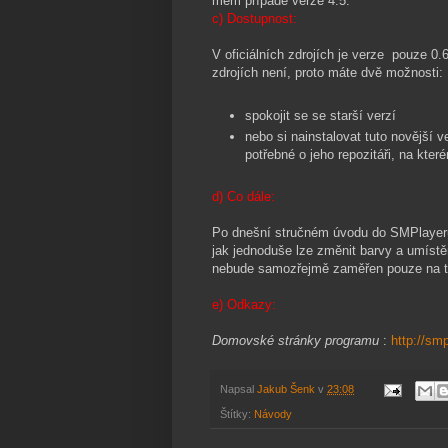
mém případě verze 4.5.
c) Dostupnost:
V oficiálních zdrojích je verze pouze 0.6
zdrojích není, proto máte dvě možnosti:
spokojit se se starší verzí
nebo si nainstalovat tuto novější v
potřebné o jeho repozitáři, na kte
d) Co dále:
Po dnešní stručném úvodu do SMPlayeru 
jak jednoduše lze změnit barvy a umístění
nebude samozřejmě zaměřen pouze na titu
e) Odkazy:
Domovské stránky programu
:
http://sm
Napsal
Jakub Šenk
v
23:08
Štítky:
Návody