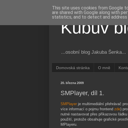
This site uses cookies from Google to 
are shared with Google along with per
statistics, and to detect and address
Kubův b
...osobní blog Jakuba Šenka...
Domovská stránka
O mně
Kont
20. března 2009
SMPlayer, díl 1.
SMPlayer
je multimediální přehrávač pr
více informací o pojmu frontend
zde
) pr
nutné nastavovat přes příkazovou řádku 
použití, protože obsahuje grafické prost
MPlayeru.