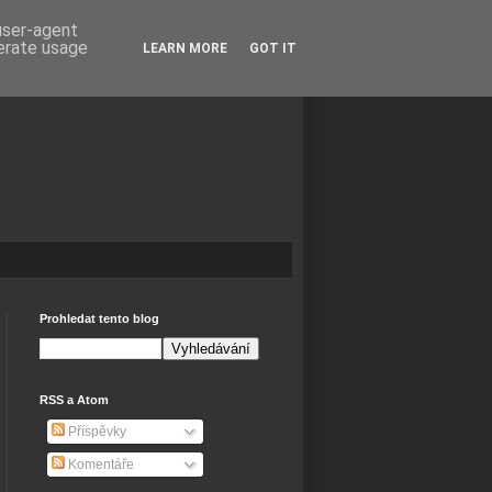
 user-agent
nerate usage
LEARN MORE
GOT IT
Prohledat tento blog
RSS a Atom
Příspěvky
Komentáře