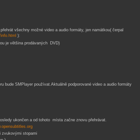
přehrát všechny možné video a audio formáty, jen namátkou( čerpal
info.html
):
nou je většina prodávaných DVD)
ru bude SMPlayer používat.Aktuálně podporované video a audio formáty
posledy ukončen a od tohoto místa začne znovu přehrávat.
opensubtitles.org
či zvukovými stopami
sun )