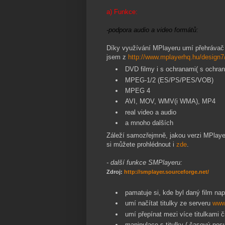
a) Funkce:
-podpora audio a video formátů:
Díky využívání MPlayeru umí přehrávač 
jsem z
http://www.mplayerhq.hu/design7/
DVD filmy i s ochranami( s ochra
MPEG-1/2 (ES/PS/PES/VOB)
MPEG 4
AVI, MOV, WMV(i WMA), MP4
real video a audio
a mnoho dalších
Záleží samozřejmně, jakou verzi MPlaye
si můžete prohlédnout i
zde
.
- další funkce SMPlayeru:
Zdroj:
http://smplayer.sourceforge.net/
pamatuje si, kde byl daný film na
umí načítat titulky ze serveru
www.
umí přepínat mezi více titulkami 
manipulace s titulky ( časový po