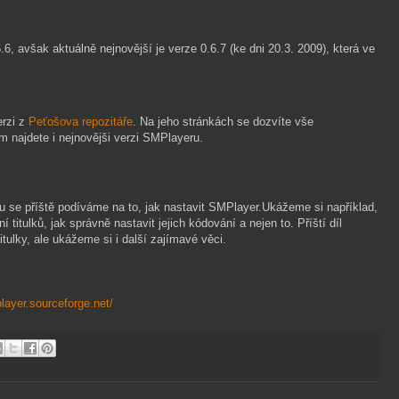
.6, avšak aktuálně nejnovější je verze 0.6.7 (ke dni 20.3. 2009), která ve
erzi z
Peťošova repozitáře
. Na jeho stránkách se dozvíte vše
rém najdete i nejnovějši verzi SMPlayeru.
se příště podíváme na to, jak nastavit SMPlayer.Ukážeme si například,
 titulků, jak správně nastavit jejich kódování a nejen to. Příští díl
lky, ale ukážeme si i další zajímavé věci.
player.sourceforge.net/