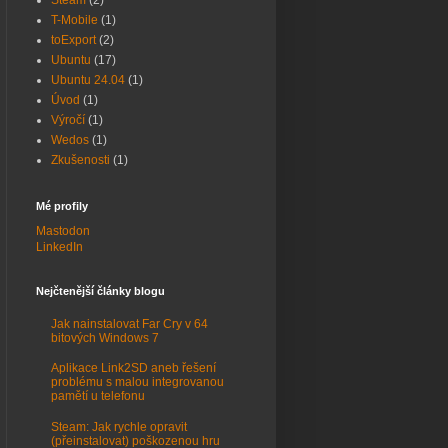
Steam
(2)
T-Mobile
(1)
toExport
(2)
Ubuntu
(17)
Ubuntu 24.04
(1)
Úvod
(1)
Výročí
(1)
Wedos
(1)
Zkušenosti
(1)
Mé profily
Mastodon
LinkedIn
Nejčtenější články blogu
Jak nainstalovat Far Cry v 64
bitových Windows 7
Aplikace Link2SD aneb řešení
problému s malou integrovanou
pamětí u telefonu
Steam: Jak rychle opravit
(přeinstalovat) poškozenou hru