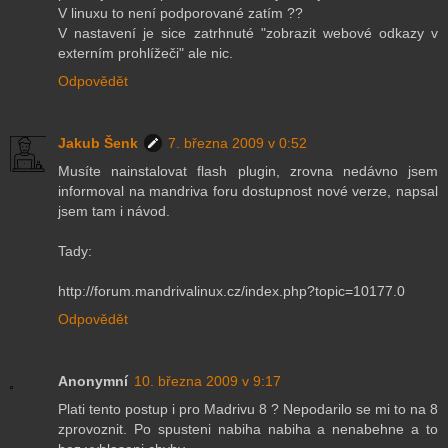
V linuxu to není podporované zatím ??
V nastavení je sice zatrhnuté "zobrazit webové odkazy v
externím prohlížeči" ale nic.
Odpovědět
Jakub Šenk
7. března 2009 v 0:52
Musíte nainstalovat flash plugin, zrovna nedávno jsem
informoval na mandriva foru dostupnost nové verze, napsal
jsem tam i návod.
Tady:
http://forum.mandrivalinux.cz/index.php?topic=10177.0
Odpovědět
Anonymní
10. března 2009 v 9:17
Plati tento postup i pro Madrivu 8 ? Nepodarilo se mi to na 8
zprovoznit. Po spusteni nabiha nabiha a nenabehne a to