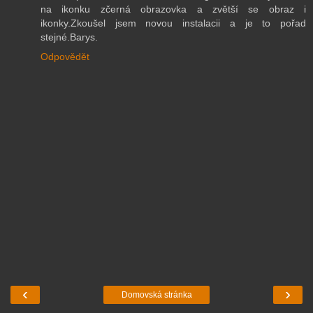
na ikonku zčerná obrazovka a zvětší se obraz i
ikonky.Zkoušel jsem novou instalacii a je to pořad
stejné.Barys.
Odpovědět
‹
›
Domovská stránka