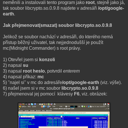
neměnili a instalovali tento program jako
root
, stejně jako já,
tak soubor libcrypto.so.0.9.8 najdete v adresáři
/opt/google-
earth
.
Jak přejmenovat(smazat) soubor libcrypto.so.0.9.8
Jelikož se soubor nachází v adresáři, do kterého nemá
přístup běžný uživatel, tak nejjednodušší je použít
mc(Midnight Commander) s root právy.
1) Otevřel jsem si
konzoli
2) napsal
su
3) napsal
root heslo
, potvrdil
enterem
4) napsal příkaz:
mc
5) "najel si" v mc do adresáře
/opt/google-earth
(viz. výše).
6) našel jsem si v mc soubor
libcrypto.so.0.9.8
7) přejmenoval jej pomocí klávesy
F6
, viz. obrázek: