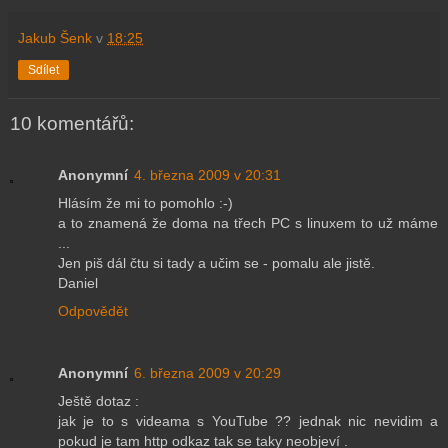
Jakub Šenk
v
18:25
Sdílet
10 komentářů:
Anonymní
4. března 2009 v 20:31
Hlásím že mi to pomohlo :-)
a to znamená že doma na třech PC s linuxem to už máme
...
Jen piš dál čtu si tady a učim se - pomalu ale jistě.
Daniel
Odpovědět
Anonymní
6. března 2009 v 20:29
Ještě dotaz :
jak je to s videama s YouTube ?? jednak nic nevidim a
pokud je tam http odkaz tak se taky neobjeví .