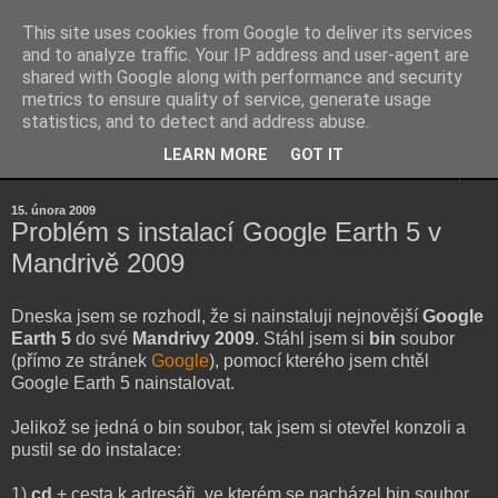
This site uses cookies from Google to deliver its services
Kubův blog
and to analyze traffic. Your IP address and user-agent are
shared with Google along with performance and security
metrics to ensure quality of service, generate usage
...osobní blog Jakuba Šenka...
statistics, and to detect and address abuse.
LEARN MORE
GOT IT
▼
15. února 2009
Problém s instalací Google Earth 5 v
Mandrivě 2009
Dneska jsem se rozhodl, že si nainstaluji nejnovější
Google
Earth 5
do své
Mandrivy 2009
. Stáhl jsem si
bin
soubor
(přímo ze stránek
Google
), pomocí kterého jsem chtěl
Google Earth 5 nainstalovat.
Jelikož se jedná o bin soubor, tak jsem si otevřel konzoli a
pustil se do instalace:
1)
cd
+ cesta k adresáři, ve kterém se nacházel bin soubor.