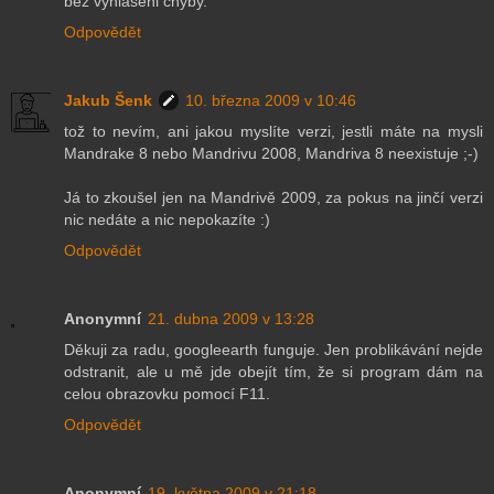
bez vyhlaseni chyby.
Odpovědět
Jakub Šenk
10. března 2009 v 10:46
tož to nevím, ani jakou myslíte verzi, jestli máte na mysli
Mandrake 8 nebo Mandrivu 2008, Mandriva 8 neexistuje ;-)
Já to zkoušel jen na Mandrivě 2009, za pokus na jinčí verzi
nic nedáte a nic nepokazíte :)
Odpovědět
Anonymní
21. dubna 2009 v 13:28
Děkuji za radu, googleearth funguje. Jen problikávání nejde
odstranit, ale u mě jde obejít tím, že si program dám na
celou obrazovku pomocí F11.
Odpovědět
Anonymní
19. května 2009 v 21:18