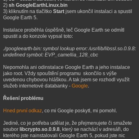
2)
sh GoogleEarthLinux.bin
3) kliknutím na tlačítko
Start
jsem ukončil instalaci a spustil
Google Earth 5.
Instalace proběhla úspěšně, leč Google Earth se odmítl
spustit a do konzole vypsal toto:
./googleearth-bin: symbol lookup error: /usr/lib/libssl.so.0.9.8:
undefined symbol: EVP_camellia_128_cbc
Nepomohla ani odinstalace Google Earth a jeho instalace
jako root. Vždy spouštění programu skončilo s výše
uvedenou chybovou hláškou. A tak jsem se rozhodl využít
služeb internetové databanky -
Google
.
Řešení problému
Hned první odkaz
, co mi Google poskytl, mi pomohl.
Jediné, co je potřeba udělat je, že přejmenujete či smažete
soubor
libcrypto.so.0.9.8
, který se nachází v adresáři, do
kterého jste nainstalovali Google Earth 5, pokud jste nic