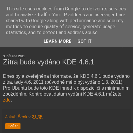
This site uses cookies from Google to deliver its services
Kubův blog
and to analyze traffic. Your IP address and user-agent are
shared with Google along with performance and security
metrics to ensure quality of service, generate usage
...osobní blog Jakuba Šenka...
statistics, and to detect and address abuse.
LEARN MORE
GOT IT
▼
3. března 2011
Zítra bude vydáno KDE 4.6.1
Dnes byla zveřejněna informace, že KDE 4.6.1 bude vydáno
zítra, tedy 4.6. 2011 (původně mělo být vydáno 1.3. 2011).
Pro Ubuntu bude toto KDE ihned k dispozici či s minimálním
zpožděním. Kontrolovat datum vydání KDE 4.6.1 můžete
zde
.
Jakub Šenk
v
21:35
Sdílet