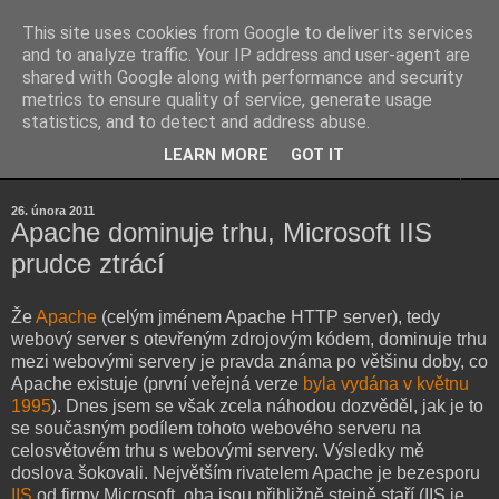
This site uses cookies from Google to deliver its services
Kubův blog
and to analyze traffic. Your IP address and user-agent are
shared with Google along with performance and security
metrics to ensure quality of service, generate usage
...osobní blog Jakuba Šenka...
statistics, and to detect and address abuse.
LEARN MORE
GOT IT
▼
26. února 2011
Apache dominuje trhu, Microsoft IIS
prudce ztrácí
Že
Apache
(celým jménem Apache HTTP server), tedy
webový server s otevřeným zdrojovým kódem, dominuje trhu
mezi webovými servery je pravda známa po většinu doby, co
Apache existuje (první veřejná verze
byla vydána v květnu
1995
). Dnes jsem se však zcela náhodou dozvěděl, jak je to
se současným podílem tohoto webového serveru na
celosvětovém trhu s webovými servery. Výsledky mě
doslova šokovali. Největším rivatelem Apache je bezesporu
IIS
od firmy Microsoft, oba jsou přibližně stejně staří (IIS je