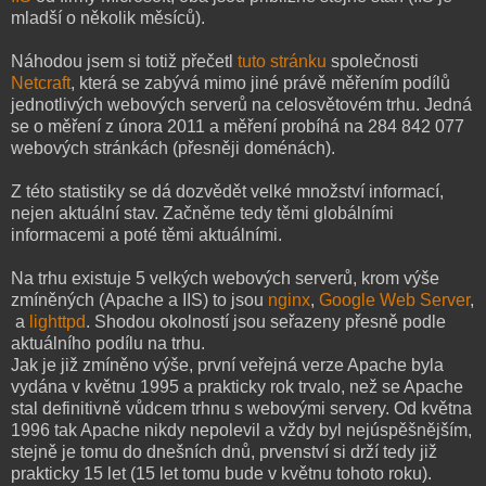
mladší o několik měsíců).
Náhodou jsem si totiž přečetl
tuto stránku
společnosti
Netcraft
, která se zabývá mimo jiné právě měřením podílů
jednotlivých webových serverů na celosvětovém trhu. Jedná
se o měření z února 2011 a měření probíhá na 284 842 077
webových stránkách (přesněji doménách).
Z této statistiky se dá dozvědět velké množství informací,
nejen aktuální stav. Začněme tedy těmi globálními
informacemi a poté těmi aktuálními.
Na trhu existuje 5 velkých webových serverů, krom výše
zmíněných (Apache a IIS) to jsou
nginx
,
Google Web Server
,
a
lighttpd
. Shodou okolností jsou seřazeny přesně podle
aktuálního podílu na trhu.
Jak je již zmíněno výše, první veřejná verze Apache byla
vydána v květnu 1995 a prakticky rok trvalo, než se Apache
stal definitivně vůdcem trhnu s webovými servery. Od května
1996 tak Apache nikdy nepolevil a vždy byl nejúspěšnějším,
stejně je tomu do dnešních dnů, prvenství si drží tedy již
prakticky 15 let (15 let tomu bude v květnu tohoto roku).