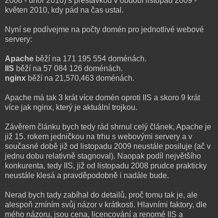
2008 - únor 2010) s přestávkou v období listopad 2009 -
květen 2010, kdy pád na čas ustal.
Nyní se podívejme na počty domén pro jednotlivé webové
servery:
Apache
běží na 171 195 554 doménách.
IIS
běží na 57 084 126 doménách.
nginx
běží na 21,570,463 doménách.
Apache má tak 3 krát více domén oproti IIS a skoro 9 krát
více jak nginx, který je aktuální trojkou.
Závěrem článku bych tedy rád shrnul celý článek, Apache je
již 15. rokem jedničkou na trhu s webovými servery a v
současné době již od listopadu 2009 neustále posiluje (ač v
jednu dobu relativně stagnoval). Naopak podíl největšího
konkurenta, tedy IIS, již od listopadu 2008 prudce prakticky
neustále klesá a pravděpodobně i nadále bude.
Nerad bych tady zabíhal do detailů, proč tomu tak je, ale
alespoň zmíním svůj názor v krátkosti. Hlavními faktory, dle
mého názoru, jsou cena, licencování a renomé IIS a