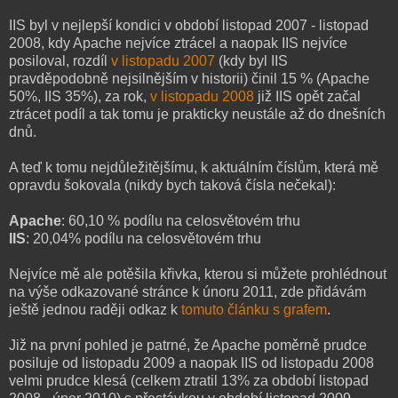
IIS byl v nejlepší kondici v období listopad 2007 - listopad
2008, kdy Apache nejvíce ztrácel a naopak IIS nejvíce
posiloval, rozdíl
v listopadu 2007
(kdy byl IIS
pravděpodobně nejsilnějším v historii) činil 15 % (Apache
50%, IIS 35%), za rok,
v listopadu 2008
již IIS opět začal
ztrácet podíl a tak tomu je prakticky neustále až do dnešních
dnů.
A teď k tomu nejdůležitějšímu, k aktuálním číslům, která mě
opravdu šokovala (nikdy bych taková čísla nečekal):
Apache
: 60,10 % podílu na celosvětovém trhu
IIS
: 20,04% podílu na celosvětovém trhu
Nejvíce mě ale potěšila křivka, kterou si můžete prohlédnout
na výše odkazované stránce k únoru 2011, zde přidávám
ještě jednou raději odkaz k
tomuto článku s grafem
.
Již na první pohled je patrné, že Apache poměrně prudce
posiluje od listopadu 2009 a naopak IIS od listopadu 2008
velmi prudce klesá (celkem ztratil 13% za období listopad