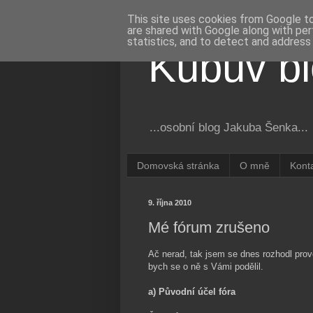
This site uses cookies from Google to 
are shared with Google along with per
statistics, and to detect and address
Kubův b
...osobní blog Jakuba Šenka...
Domovská stránka
O mně
Kont
9. října 2010
Mé fórum zrušeno
Ač nerad, tak jsem se dnes rozhodl prov
bych se o ně s Vámi podělil.
a) Původní účel fóra