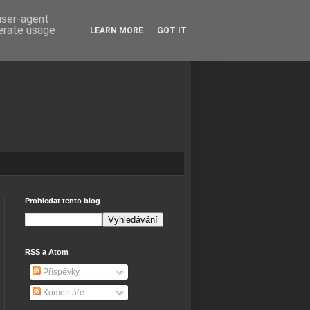
 user-agent
nerate usage
LEARN MORE
GOT IT
Prohledat tento blog
RSS a Atom
Příspěvky
Komentáře