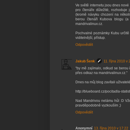
Ve světě internetu jsou dnes nové a
pro čtenáře důležité, rozhoduje
(kromě návyku chození na několi
berou čtenáři Kubova blogu (a
mandrivalinux.cz.
Pochvalné poznámky Kubu určitě po
viditelnější, přístup.
Odpovědět
Jakub Šenk
11. října 2010 v 
"by mě zajímalo, odkud se berou č
přes odkaz na mandrivalinux.cz."
Dnes na můj blog zavítali uživatelé
http://blueboard.cz/pocitadla-st
Nad Mandrivou nelámu hůl :D Vždyť
pravděpodobně vyzkouším ;)
Odpovědět
Anonymní
13. října 2010 v 17:22