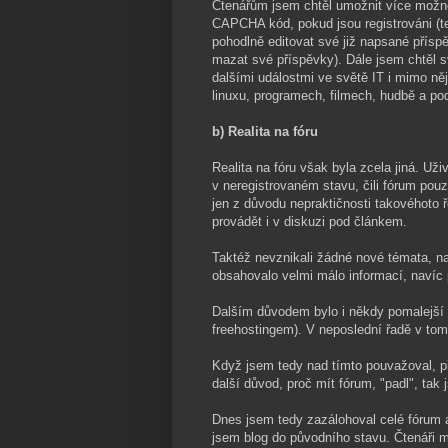
Čtenářům jsem chtěl umožnit více možno
CAPCHA kód, pokud jsou registrováni (te
pohodlně editovat své již napsané přísp
mazat své příspěvky). Dále jsem chtěl 
dalšími událostmi ve světě IT i mimo ně
linuxu, programech, filmech, hudbě a po
b) Realita na fóru
Realita na fóru však byla zcela jiná. Už
v neregistrovaném stavu, čili fórum pou
jen z důvodu nepraktičnosti takovéhoto 
provádět i v diskuzi pod článkem.
Taktéž nevznikali žádné nové témata, n
obsahovalo velmi málo informací, navíc
Dalším důvodem bylo i někdy pomalejší 
freehostingem). V neposlední řadě v tomto
Když jsem tedy nad tímto pouvažoval, přid
další důvod, proč mít fórum, "padl", tak 
Dnes jsem tedy zazálohoval celé fórum a 
jsem blog do původního stavu. Čtenáři 