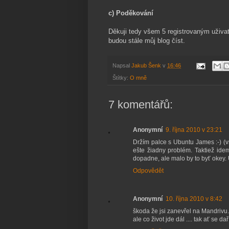
c) Poděkování
Děkuji tedy všem 5 registrovaným uživa
budou stále můj blog číst.
Napsal
Jakub Šenk
v
16:46
Štítky:
O mně
7 komentářů:
Anonymní
9. října 2010 v 23:21
Držím palce s Ubuntu James :-) (
ešte žiadny problém. Taktiež ide
dopadne, ale malo by to byť okey. 
Odpovědět
Anonymní
10. října 2010 v 8:42
škoda že jsi zanevřel na Mandrivu.
ale co život jde dál .... tak ať se daří