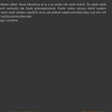
někam utíkat. Nová Mandriva je tu a je podle mě velmi dobrá. Že vyjde další
spoň nemusím tak často přeinstalovávat. Podle mého názoru měnit systém
bych mohl zůstat u starších verzí, ale jelikož ostatní přechází taky a já chci mít
 každý půlrok přeinstal.
vapí. Uvidíme.