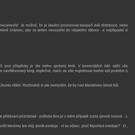
nezanevřel. Je možné, že je ideální provozovat alespoň dvě distribuce, nebo
 méně známou, aby se jeden neuzavřel do nějakého tábora - a nepřipadal si
řů pod příspěvky je dle mého správný krok. V komentářích lidé sdělí vše
o navštěvovaný blog zbytečné, navíc se zde registrovat mohlo být problém (i
buntu vítám. Rozhodně si ale nemyslím, že by nad Mandrivou lámal hůl.
přidávání poznámek - potřeba fóra je v mém případě zcela zjevně nulová. :-)
ůli kterému ten můj deník existuje - ví se vůbec, proč fripohled existuje? :-D ,