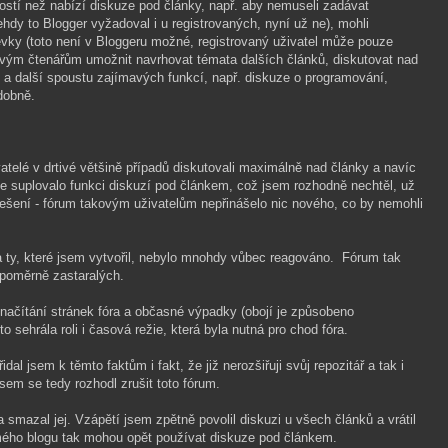
stí než nabízí diskuze pod články, např. aby nemuseli zadávat
hdy to Blogger vyžadoval i u registrovaných, nyní už ne), mohli
ěvky (toto není v Bloggeru možné, registrovaný uživatel může pouze
svým čtenářům umožnit navrhovat témata dalších článků, diskutovat nad
j a další spoustu zajímavých funkcí, např. diskuze o programování,
dobně.
ivatelé v drtivé většině případů diskutovali maximálně nad články a navíc
ze suplovalo funkci diskuzí pod článkem, což jsem rozhodně nechtěl, už
řešení - fórum takovým uživatelům nepřinášelo nic nového, co by nemohli
a ty, které jsem vytvořil, nebylo mnohdy vůbec reagováno. Fórum tak
 poměrně zastaralých.
načítání stránek fóra a občasné výpadky (obojí je způsobeno
 sehrála roli i časová režie, která byla nutná pro chod fóra.
al jsem k těmto faktům i fakt, že již nerozšiřuji svůj repozitář a tak i
jsem se tedy rozhodl zrušit toto fórum.
smazal jej. Vzápětí jsem zpětně povolil diskuzi u všech článků a vrátil
mého blogu tak mohou opět používat diskuze pod článkem.