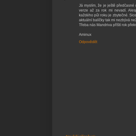
Já myslím, že je ještě předčasné 
verze až za rok mi nevadí. Ale
každého půl roku je zbytečné. Sice 
aktuální balíčky tak mi nezbývá než
Třeba nás Mandriva příští rok přek
Aminux
Odpovědět