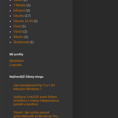
Steam
(2)
T-Mobile
(1)
toExport
(2)
Ubuntu
(17)
Ubuntu 24.04
(1)
Úvod
(1)
Výročí
(1)
Wedos
(1)
Zkušenosti
(1)
Mé profily
Mastodon
LinkedIn
Nejčtenější články blogu
Jak nainstalovat Far Cry v 64
bitových Windows 7
Aplikace Link2SD aneb řešení
problému s malou integrovanou
pamětí u telefonu
Steam: Jak rychle opravit
(přeinstalovat) poškozenou hru