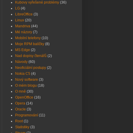
Kubovy vyřešené problémy
(36)
LG
(4)
LibreOffice
(3)
Linux
(20)
Mandriva
(44)
Mé názory
(7)
Mobilní telefony
(10)
Moje RPM balíčky
(8)
MS Edge
(2)
Nad dopisy čtenářů
(2)
Návody
(60)
Neoficiální postupy
(2)
Nokia C5
(4)
Nový software
(3)
O mém blogu
(18)
O mně
(30)
OpenOffice
(16)
Opera
(14)
Oracle
(3)
Programování
(11)
Root
(1)
Statistiky
(3)