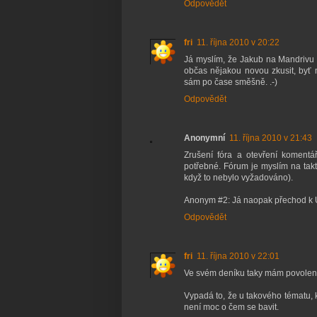
Odpovědět
fri
11. října 2010 v 20:22
Já myslím, že Jakub na Mandrivu 
občas nějakou novou zkusit, byť
sám po čase směšně. .-)
Odpovědět
Anonymní
11. října 2010 v 21:43
Zrušení fóra a otevření komentá
potřebné. Fórum je myslím na takt
když to nebylo vyžadováno).
Anonym #2: Já naopak přechod k U
Odpovědět
fri
11. října 2010 v 22:01
Ve svém deníku taky mám povolené 
Vypadá to, že u takového tématu, kv
není moc o čem se bavit.