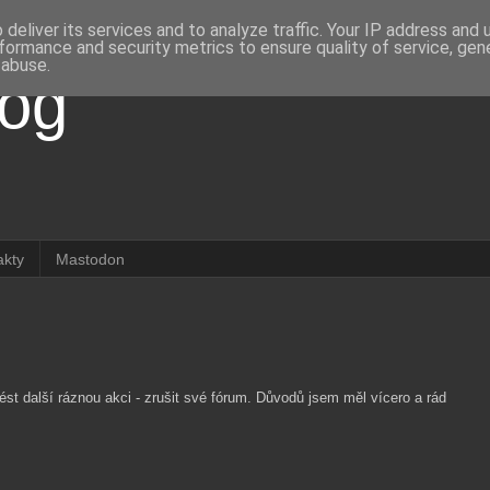
deliver its services and to analyze traffic. Your IP address and
formance and security metrics to ensure quality of service, ge
 abuse.
log
akty
Mastodon
ést další ráznou akci - zrušit své fórum. Důvodů jsem měl vícero a rád