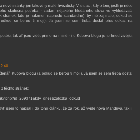
 nové stránky jen takové ty malé hvězdičky. V situaci, kdy o tom, jestli je něco
 jeho skutečná potřeba - zadání nějakého hledáného slova ve vyhledávači
k stránek, kde je nakrmen naprosto standardně), by mě zajímalo, odkud se
 odkud se berou ti moji). Já jsem se sem třeba dostal přes odkaz na
těší, tak ať jsou vidět přímo na místě - i u Kubova blogu je to hned živější,
22:40
tenáři Kubova blogu (a odkud se berou ti moji). Já jsem se sem třeba dostal
 z těchto stránek:
atistiky.php?id=269371&kdy=dnes&zalozka=odkud
 jsem to napsal i do toho článku, že za rok, až vyjde nová Mandriva, tak ji