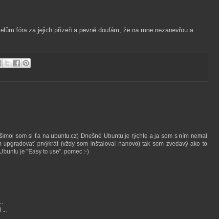
telům fóra za jejich přízeň a pevně doufám, že na mne nezanevřou a
všimol som si ťa na ubuntu.cz) Dnešné Ubuntu je rýchle a ja som s ním nemal
m upgradovať prvýkrát (vždy som inštaloval nanovo) tak som zvedavý ako to
Ubuntu je "Easy to use". pomec :-)
..
 ...