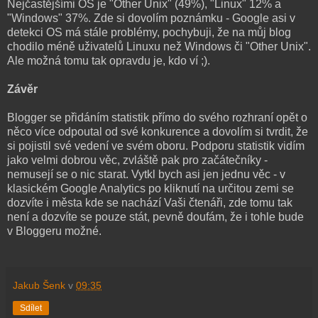
Nejčastějšími OS je "Other Unix" (49%), "Linux" 12% a
"Windows" 37%. Zde si dovolím poznámku - Google asi v
detekci OS má stále problémy, pochybuji, že na můj blog
chodilo méně uživatelů Linuxu než Windows či "Other Unix".
Ale možná tomu tak opravdu je, kdo ví ;).
Závěr
Blogger se přidáním statistik přímo do svého rozhraní opět o
něco více odpoutal od své konkurence a dovolím si tvrdit, že
si pojistil své vedení ve svém oboru. Podporu statistik vidím
jako velmi dobrou věc, zvláště pak pro začátečníky -
nemusejí se o nic starat. Vytkl bych asi jen jednu věc - v
klasickém Google Analytics po kliknutí na určitou zemi se
dozvíte i města kde se nachází Vaši čtenáři, zde tomu tak
není a dozvíte se pouze stát, pevně doufám, že i tohle bude
v Bloggeru možné.
Jakub Šenk
v
09:35
Sdílet