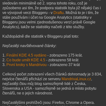
sledován minimálně od 2. srpna tohoto roku, což je
způsobeno asi tím, že podpora statistik byla již nějaký čas i
ve vývojové verzi Bloggeru - v
Draftu
. Možná to je i tím, že
stále používám i účet na Google Analytics (statistiky v
Bloggeru jsou velmi zjednodušenou verzí právě Google
Analytics), takže se statistiky načetli z této služby.
Každopádně dle statistik v Bloggeru platí toto:
Nejčastěji navštěvované články
:
1.
Finální KDE 4.5 vydáno
- zobrazeno 175 krát.
2.
Co bude umět KDE 4.5
- zobrazeno 58 krát
3.
První kroky s Mandrivou
- zobrazeno 37 krát
Celkový počet zobrazení všech článků dohromady je 3 834,
nejvíce čtenářů přichází ze serveru
MandrivaLinux.cz
,
nejčastěji čtou můj blog samozřejmě lidé z Česka,
Slovenska a USA - samozřejmě se jedná o místo pobytu
čtenářů, ne o jejich národnost.
Nejčastějšími prohlížeči jsou: Firefox, Chrome a Opera.