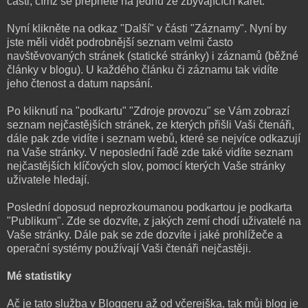
části, čímž se přepnete na jednu ze zbývajících karet.
Nyní klikněte na odkaz "Další" v části "Záznamy". Nyní by
jste měli vidět podrobnější seznam velmi často
navštěvovaných stránek (statické stránky) i záznamů (běžné
články v blogu). U každého článku či záznamu tak vidíte
jeho čtenost a datum napsání.
Po kliknutí na "podkartu" "Zdroje provozu" se Vám zobrazí
seznam nejčastějších stránek, ze kterých přišli Vaši čtenáři,
dále pak zde vidíte i seznam webů, které se nejvíce odkazují
na Vaše stránky. V neposlední řadě zde také vidíte seznam
nejčastějších klíčových slov, pomocí kterých Vaše stránky
uživatele hledají.
Poslední doposud neprozkoumanou podkartou je podkarta
"Publikum". Zde se dozvíte, z jakých zemí chodí uživatelé na
Vaše stránky. Dále pak se zde dozvíte i jaké prohlížeče a
operační systémy používají Vaši čtenáři nejčastěji.
Mé statistiky
Ač je tato služba v Bloggeru až od včerejška, tak můj blog je