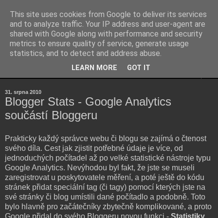
This site uses cookies from Google to deliver its services
Kubův blog
and to analyze traffic. Your IP address and user-agent are
shared with Google along with performance and security
metrics to ensure quality of service, generate usage
...osobní blog Jakuba Šenka...
statistics, and to detect and address abuse.
LEARN MORE
GOT IT
▼
31. srpna 2010
Blogger Stats - Google Analytics
součástí Bloggeru
Prakticky každý správce webu či blogu se zajímá o čtenost
svého díla. Cest jak zjistit potřebné údaje je více, od
jednoduchých počítadel až po velké statistické nástroje typu
Google Analytics. Nevýhodou byl fakt, že jste se museli
zaregistrovat u poskytovatele měření, a poté ještě do kódu
stránek přidat speciální tag (či tagy) pomocí kterých jste na
své stránky či blog umístili dané počítadlo a podobně. Toto
bylo hlavně pro začátečníky zbytečně komplikované, a proto
Google přidal do svého Bloggeru novou funkci -
Statistiky