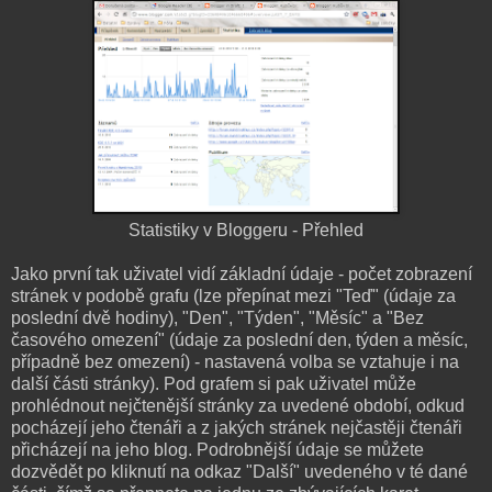
Statistiky v Bloggeru - Přehled
Jako první tak uživatel vidí základní údaje - počet zobrazení
stránek v podobě grafu (lze přepínat mezi "Teď" (údaje za
poslední dvě hodiny), "Den", "Týden", "Měsíc" a "Bez
časového omezení" (údaje za poslední den, týden a měsíc,
případně bez omezení) - nastavená volba se vztahuje i na
další části stránky). Pod grafem si pak uživatel může
prohlédnout nejčtenější stránky za uvedené období, odkud
pocházejí jeho čtenáři a z jakých stránek nejčastěji čtenáři
přicházejí na jeho blog. Podrobnější údaje se můžete
dozvědět po kliknutí na odkaz "Další" uvedeného v té dané