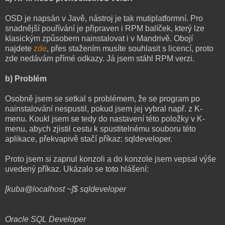
OSD je napsán v Javě, nástroj je tak mutiplatformní. Pro
snadnější pouřívání je připraven i RPM balíček, který lze
klasickým způsobem nainstalovat i v Mandrivě. Obojí
najdete
zde
, přes stažením musíte souhlasit s licencí, proto
zde nedávám přímé odkazy. Já jsem stáhl RPM verzi.
b) Problém
Osobně jsem se setkal s problémem, že se program po
nainstalování nespustil, pokud jsem jej vybral např. z K-
menu. Koukl jsem se tedy do nastavení této položky v K-
menu, abych zjistil cestu k spustitelnému souboru této
aplikace, překvapivě stačí příkaz: sqldeveloper.
Proto jsem si zapnul konzoli a do konzole jsem vepsal výše
uvedený příkaz. Ukázalo se toto hlášení:
[kuba@localhost ~]$ sqldeveloper
Oracle SQL Developer