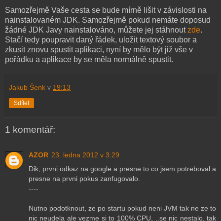
Samozřejmě Vaše cesta se bude mírně lišit v závislosti na
nainstalovaném JDK. Samozřejmě pokud nemáte doposud
žádné JDK Javy nainstalováno, můžete jej stáhnout
zde
.
Stačí tedy poupravit daný řádek, uložit textový soubor a
zkusit znovu spustit aplikaci, nyní by mělo být již vše v
pořádku a aplikace by se měla normálně spustit.
Jakub Šenk
v
19:13
Sdílet
1 komentář:
AZOR
23. ledna 2012 v 3:29
Dik, prvni odkaz na google a presne to co jsem potreboval a
presne na prvni pokus zanfugovalo.
----
Nutno podotknout, ze po startu pokud neni JVM tak ne ze to
nic neudela ale vezme si to 100% CPU, ..se nic nestalo, tak