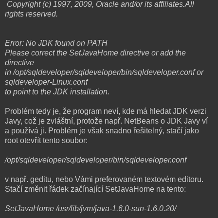
Copyright (c) 1997, 2009, Oracle and/or its affiliates.All
rights reserved.
Error: No JDK found on PATH
Please correct the SetJavaHome directive or add the
directive
in /opt/sqldeveloper/sqldeveloper/bin/sqldeveloper.conf or
sqldeveloper-Linux.conf
to point to the JDK installation.
Problém tedy je, že program neví, kde má hledat JDK verzi
Javy, což je zvláštní, protože např. NetBeans o JDK Javy ví
a používá ji. Problém je však snadno řešitelný, stačí jako
root otevřít tento soubor:
/opt/sqldeveloper/sqldeveloper/bin/sqldeveloper.conf
v např. geditu, nebo Vámi preferovaném textovém editoru.
Stačí změnit řádek začínající SetJavaHome na tento:
SetJavaHome /usr/lib/jvm/java-1.6.0-sun-1.6.0.20/