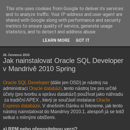
This site uses cookies from Google to deliver its services
Kubův blog
and to analyze traffic. Your IP address and user-agent are
shared with Google along with performance and security
metrics to ensure quality of service, generate usage
...osobní blog Jakuba Šenka...
statistics, and to detect and address abuse.
LEARN MORE
GOT IT
▼
26. července 2010
Jak nainstalovat Oracle SQL Developer
v Mandrivě 2010 Spring
Oracle SQL Developer
(dále jen OSD) je nástroj na
administraci
Oracle databází
, tento nástroj lze pro určité
účely (pro tvorbu a správu databází) používat jako náhradu
za tradiční APEX , který je součástí instalace
Oracle
Express databáze
. V dnešním článku si řekneme, jak tento
nástroj nainstalovat do Mandrivy 2010.1, alespoň já se totiž
setkal s mírnými obtížemi.
a) RPM nebo přenositelnou verzi?