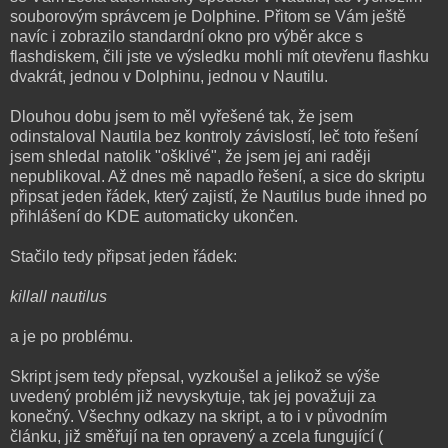
souborovým správcem je Dolphine. Přitom se Vám ještě
navíc i zobrazilo standardní okno pro výběr akce s
flashdiskem, čili jste ve výsledku mohli mít otevřenu flashku
dvakrát, jednou v Dolphinu, jednou v Nautilu.
Dlouhou dobu jsem to měl vyřešené tak, že jsem
odinstaloval Nautila bez kontroly závislostí, leč toto řešení
jsem shledal natolik "ošklivé", že jsem jej ani raději
nepublikoval. Až dnes mě napadlo řešení, a sice do skriptu
připsat jeden řádek, který zajistí, že Nautilus bude ihned po
přihlášení do KDE automaticky ukončen.
Stačilo tedy připsat jeden řádek:
killall nautilus
a je po problému.
Skript jsem tedy přepsal, vyzkoušel a jelikož se výše
uvedený problém již nevyskytuje, tak jej považuji za
konečný. Všechny odkazy na skript, a to i v původním
článku, již směřují na ten opravený a zcela fungující (