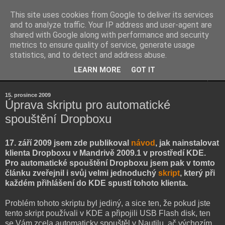
This site uses cookies from Google to deliver its services
Kubův blog
and to analyze traffic. Your IP address and user-agent are
shared with Google along with performance and security
metrics to ensure quality of service, generate usage
...osobní blog Jakuba Šenka...
statistics, and to detect and address abuse.
LEARN MORE
GOT IT
▼
15. prosince 2009
Úprava skriptu pro automatické
spouštění Dropboxu
17. září 2009 jsem zde publikoval
návod
, jak nainstalovat
klienta Dropboxu v Mandrivě 2009.1 v prostředí KDE.
Pro automatické spouštění Dropboxu jsem pak v tomto
článku zveřejnil i svůj velmi jednoduchý
skript
, který při
každém přihlášení do KDE spustí tohoto klienta.
Problém tohoto skriptu byl jediný, a sice ten, že pokud jste
tento skript používali v KDE a připojili USB Flash disk, ten
se Vám zcela automaticky spouštěl v Nautilu, ač výchozím