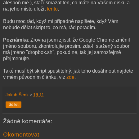
alespoň mě ), stačí smazat ten, co máte na Vašem disku a
na jeho místo uložit
tento
.
Budu moc rád, když mi případně napíšete, když Vám
nebude dělat skript to, co má, rád poradím.
Poznámka
: Zrovna jsem zjistil, že Google Chrome změnil
jméno souboru, zkontrolujte prosím, zda-li stažený soubor
má jméno "dropbox.sh", pokud ne, tak jej samozřejmě
přejmenujte.
Také musí být skript spustitelný, jak toho dosáhnout najdete
v mém původním článku, viz
zde
.
Jakub Šenk
v
19:11
Sdílet
Žádné komentáře:
Okomentovat