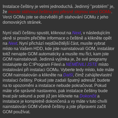
Instalace češtiny je velmi jednoduchá. Jedinný "problém" je,
že
musíte stáhnout češtinu pro přesně stejnou verzi GOMu
.
Verzi GOMu jste se dozvěděli při stahování GOMu z jeho
domovských stránek.
Nyní stačí češtinu spustit, kliknout na
Next
, v následujícím
okně si prosím přečtěte informace o češtině a klikněte opět
na
Next
. Nyní přichází nejdůležitější část, musíte vybrat
místo na Vašem HDD, kde jste nainstalovali GOM, instalátor
totiž nenajde GOM automaticky a musíte mu říct, kam jste
GOM nainstalovali. Jedinná vyjímka je, že své programy
instalujete do C:\Program Files\ a
NEMĚNILI JSTE
místo
instalování při instalaci GOMu. Vyberte tedy místo, kde máte
GOM nainstalován a klikněte na
Další
, čímž zahájítevlastní
instalaci češtiny. Pokud jste zadali špatný adresář, budete
na to upozorněni a instalace nebude pokračovat. Pokud
máte vše správně nastaveno, pak instalace češtiny bude
trvat pár sekund a poté již jen kliknete na
Dokončit
a
instalace je kompletně dokončená a vy máte v tuto chvíli
nainstalován GOM včetně češtiny a jste připraveni začít
GOM používat.