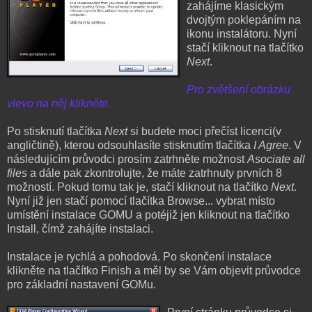
zahájíme klasickým
dvojtým poklepáním na
ikonu instalátoru. Nyní
stačí kliknout na tlačítko
Next
.
Pro zvětšení obrázku
vlevo na něj klikněte.
Po stisknutí tlačítka
Next
si budete moci přečíst licenci(v
angličtině), kterou odsouhlasíte stisknutím tlačítka
I Agree
. V
následujícím průvodci prosím zatrhněte možnost
Asociate all
files
a dále pak zkontrolujte, že máte zatrhnuty prvních 8
možností. Pokud tomu tak je, stačí kliknout na tlačítko
Next
.
Nyní již jen stačí pomocí tlačítka Browse... vybrat místo
umístění instalace GOMU a potéjiž jen kliknout na tlačítko
Install, čímž zahájíte instalaci.
Instalace je rychlá a pohodová. Po skončení instalace
klikněte na tlačítko Finish a měl by se Vám objevit průvodce
pro základní nastavení GOMu.