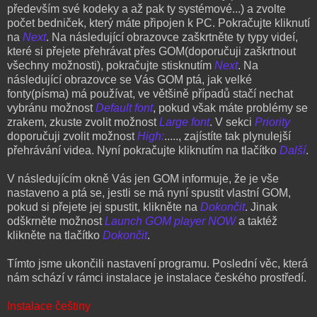
především své kodeky a až pak ty systémové...) a zvolte
počet bedniček, který máte připojen k PC. Pokračujte kliknutí
na
Next
. Na následující obrazovce zaškrtněte ty typy videí,
které si přejete přehrávat přes GOM(doporučuji zaškrtnout
všechny možnosti), pokračujte stisknutím
Next
. Na
následující obrazovce se Vás GOM ptá, jak velké
fonty(písma) má používat, ve většině případů stačí nechat
vybránu možnost
Default font
, pokud však máte problémy se
zrakem, zkuste zvolit možnost
Large font
. V sekci
Priority
doporučuji zvolit možnost
High:
....., zajístíte tak plynulejší
přehrávání videa. Nyní pokračujte kliknutím na tlačítko
Další
.
V následujícím okně Vás jen GOM informuje, že je vše
nastaveno a ptá se, jestli se má nyní spustit vlastní GOM,
pokud si přejete jej spustit, klikněte na
Dokončit
. Jinak
odškrněte možnost
Launch GOM player NOW
a taktéž
klikněte na tlačítko
Dokončit
.
Tímto jsme ukončili nastavení programu. Poslední věc, která
nám schází v rámci instalace je instalace českého prostředí.
Instalace češtiny