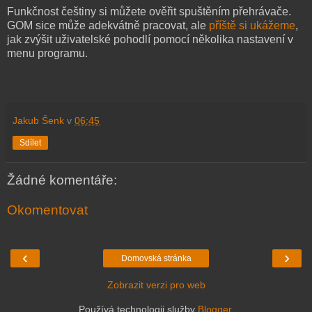
Funkčnost češtiny si můžete ověřit spuštěním přehrávače.
GOM sice může adekvátně pracovat, ale
příště si ukážeme
,
jak zvýšit uživatelské pohodlí pomocí několika nastavení v
menu programu.
Jakub Šenk
v
06:45
Sdílet
Žádné komentáře:
Okomentovat
‹
›
Domovská stránka
Zobrazit verzi pro web
Používá technologii služby
Blogger
.