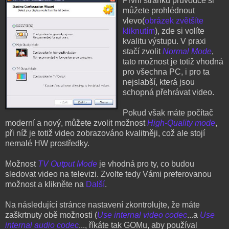
První stránku průvodce si
můžete prohlédnout
vlevo(
obrázek zvětšíte
kliknutím
), zde si volíte
kvalitu výstupu. V praxi
stačí zvolit
Normal Mode
,
tato možnost je totiž vhodná
pro všechna PC, i pro ta
nejslabší, která jsou
schopná přehrávat video.
Pokud však máte počítač
moderní a nový, můžete zvolit možnost
High-Quality mode
,
při níž je totiž video zobrazováno kvalitněji, což ale stojí
nemalé HW prostředky.
Možnost
TV Output Mode
je vhodná pro ty, co budou
sledovat video na televizi. Zvolte tedy Vámi preferovanou
možnost a klikněte na
Další
.
Na následující stránce nastavení zkontrolujte, že máte
zaškrtnuty obě možnosti (
Use internal video codec
...a
Use
internal audio codec
..., říkáte tak GOMu, aby používal