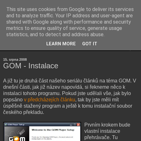
This site uses cookies from Google to deliver its services
Kubův blog
and to analyze traffic. Your IP address and user-agent are
shared with Google along with performance and security
metrics to ensure quality of service, generate usage
...osobní blog Jakuba Šenka...
statistics, and to detect and address abuse.
LEARN MORE
GOT IT
▼
15. srpna 2008
GOM - Instalace
A již tu je druhá část našeho seriálu článků na téma GOM. V
dnešní části, jak již název napovídá, si řekneme něco k
instalaci tohoto programu. Pokud jste udělali vše, jak bylo
popsáno
v předcházejích článku
, tak by jste měli mít
úspěšně stažený program a ještě k tomu instalační soubor
českého překladu.
Prvním krokem bude
vlastní instalace
přehrávače. Tu