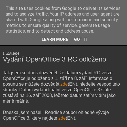
This site uses cookies from Google to deliver its services
Kubův blog
and to analyze traffic. Your IP address and user-agent are
shared with Google along with performance and security
metrics to ensure quality of service, generate usage
...osobní blog Jakuba Šenka...
statistics, and to detect and address abuse.
LEARN MORE
GOT IT
▼
3. září 2008
Vydání OpenOffice 3 RC odloženo
Tak jsem se dnes dozvěděl, že datum vydání RC verze
OpenOffice je odloženo z 1. září na 8. září. Informace o
posunu se můžete dozvědět
zde
(EN), hledejte vespod této
stránky. Datum vydání finální verze OpenOffice 3 stále
zůstává na 16. září 2008, leč toto datum zatím vidím jako
méně reálné.
Dneska jsem našel i ReadMe soubor ohledně vývoje
OpenOffice 3, který najdete
zde
(EN).